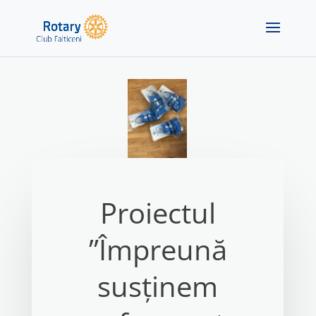
Proiectul
”Împreună
susținem