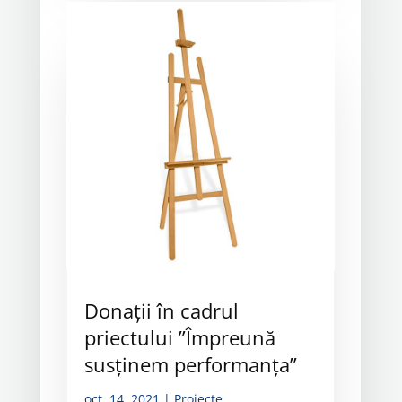
Donații în cadrul
priectului ”Împreună
susținem performanța”
oct. 14, 2021
|
Proiecte