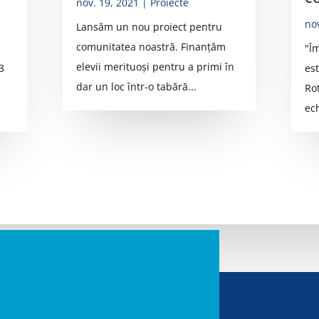
nov. 19, 2021
|
Proiecte
no
Lansăm un nou proiect pentru
comunitatea noastră. Finanțăm
"Î
elevii merituoși pentru a primi în
3
es
dar un loc într-o tabără...
Ro
ec