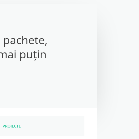
e pachete,
mai puțin
PROIECTE