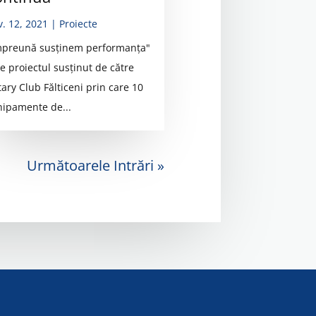
v. 12, 2021
|
Proiecte
mpreună susținem performanța"
te proiectul susținut de către
tary Club Fălticeni prin care 10
hipamente de...
Următoarele Intrări »