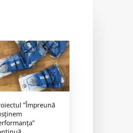
roiectul ”Împreună
usținem
erformanța”
ontinuă