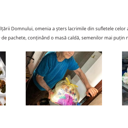
lțării Domnului, omenia a șters lacrimile din sufletele celor a
00 de pachete, conținând o masă caldă, semenilor mai puțin 