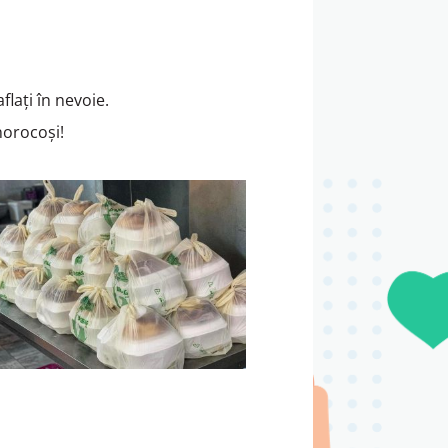
flați în nevoie.
norocoși!