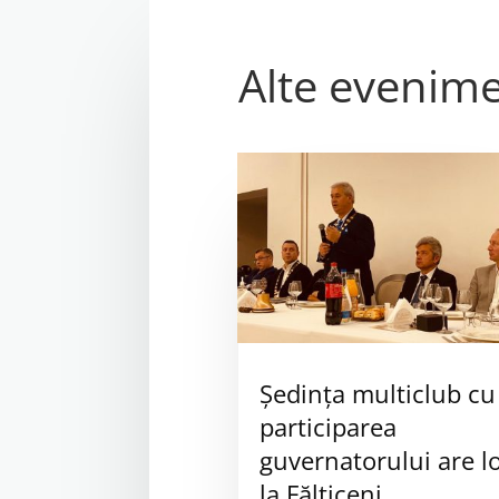
Alte evenim
Ședința multiclub cu
participarea
guvernatorului are l
la Fălticeni