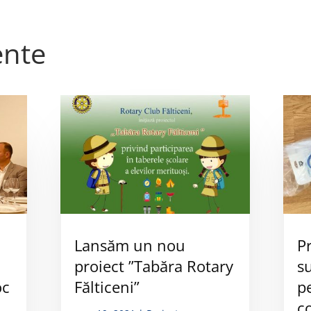
ente
Lansăm un nou
P
proiect ”Tabăra Rotary
s
oc
Fălticeni”
p
c